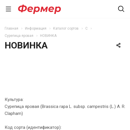
Главная
Информация
Каталог сортов
С
Сурепица яровая
НОВИНКА
НОВИНКА
Культура:
Сурепица яровая (Brassica rapa L. subsp. campestris (L.) A. R.
Clapham)
Код сорта (идентификатор):