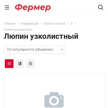
Главная
Информация
Каталог сортов
Л
Люпин узколистный
Люпин узколистный