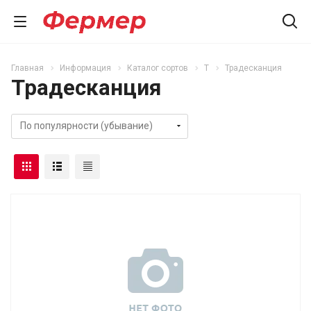
Главная
Информация
Каталог сортов
Т
Традесканция
Традесканция