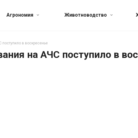
Агрономия
Животноводство
С поступило в воскресенье
вания на АЧС поступило в во