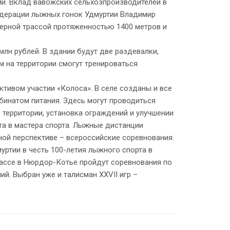
ий. Вклад вавожских сельхозпроизводителей в
едерации лыжных гонок Удмуртии Владимир
ерной трассой протяженностью 1400 метров и
лн рублей. В здании будут две раздевалки,
м на территории смогут тренироваться
ктивом участии «Колоса». В селе созданы и все
бинатом питания. Здесь могут проводиться
 территории, установка ограждений и улучшении
та в мастера спорта. Лыжные дистанции
чной перспективе – всероссийские соревнования.
ртии в честь 100-летия лыжного спорта в
трассе в Нюрдор-Котье пройдут соревнования по
й. Выбран уже и талисман XXVII игр –