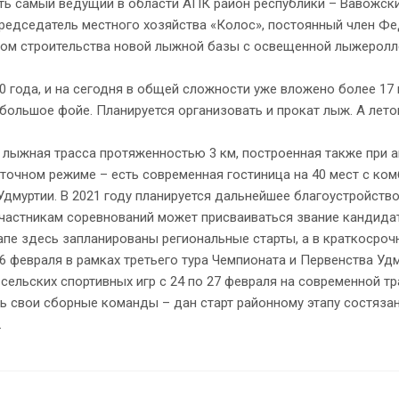
ать самый ведущий в области АПК район республики – Вавожск
председатель местного хозяйства «Колос», постоянный член Ф
ром строительства новой лыжной базы с освещенной лыжеролл
 года, и на сегодня в общей сложности уже вложено более 17 м
 большое фойе. Планируется организовать и прокат лыж. А лето
 лыжная трасса протяженностью 3 км, построенная также при а
точном режиме – есть современная гостиница на 40 мест с ком
дмуртии. В 2021 году планируется дальнейшее благоустройство
 участникам соревнований может присваиваться звание кандида
этапе здесь запланированы региональные старты, а в краткосро
февраля в рамках третьего тура Чемпионата и Первенства Удму
 сельских спортивных игр с 24 по 27 февраля на современной 
свои сборные команды – дан старт районному этапу состязани
.