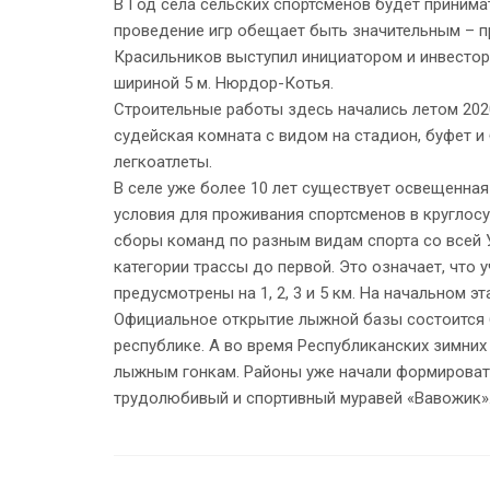
В Год села сельских спортсменов будет приним
проведение игр обещает быть значительным – 
Красильников выступил инициатором и инвесто
шириной 5 м. Нюрдор-Котья.
Строительные работы здесь начались летом 2020
судейская комната с видом на стадион, буфет и
легкоатлеты.
В селе уже более 10 лет существует освещенная
условия для проживания спортсменов в круглосу
сборы команд по разным видам спорта со всей У
категории трассы до первой. Это означает, что
предусмотрены на 1, 2, 3 и 5 км. На начальном 
Официальное открытие лыжной базы состоится 6 
республике. А во время Республиканских зимних
лыжным гонкам. Районы уже начали формировать 
трудолюбивый и спортивный муравей «Вавожик»