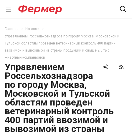
Главная
Новости
Управлением Россельхознадзора по городу Москва, Московской и
Тульской областям проведен ветеринарный контроль 400 партий
ввозимой и вывозимой из страны продукции и свыше 2,5 тыс.
животных-компаньонов
Управлением
Россельхознадзора
по городу Москва,
Московской и Тульской
областям проведен
ветеринарный контроль
400 партий ввозимой и
вывозимой из страны