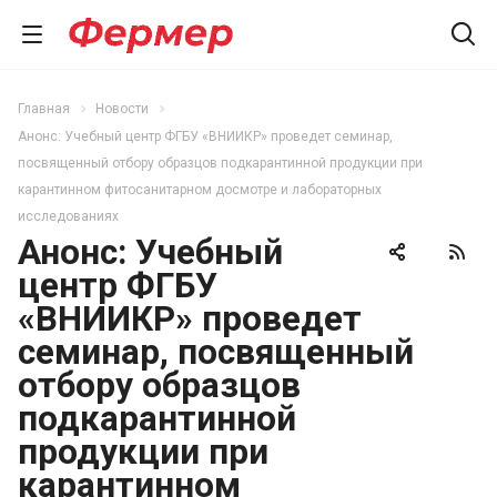
Главная
Новости
Анонс: Учебный центр ФГБУ «ВНИИКР» проведет семинар,
посвященный отбору образцов подкарантинной продукции при
карантинном фитосанитарном досмотре и лабораторных
исследованиях
Анонс: Учебный
центр ФГБУ
«ВНИИКР» проведет
семинар, посвященный
отбору образцов
подкарантинной
продукции при
карантинном