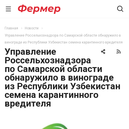
Главная
Новости
Управление Россельхознадзора по Самарской области обнаружило в
винограде из Республики Узбекистан семена карантинного вредителя
Управление
Россельхознадзора
по Самарской области
обнаружило в винограде
из Республики Узбекистан
семена карантинного
вредителя