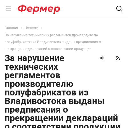
Главная
Новости
За нарушение технических регламентов производителю
полуфабрикатов из Владивостока выданы предписания о
прекращении деклараций о соответствии продукции
За нарушение
технических
регламентов
производителю
полуфабрикатов из
Владивостока выданы
предписания о
прекращении деклараций
о соответствии продукции