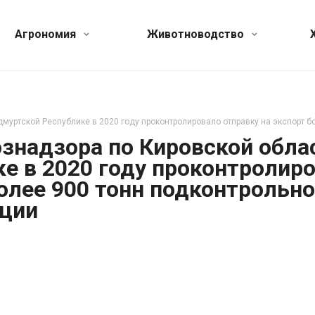
Агрономия
Животноводство
муртской Республике в 2020 году проконтролировало отправку на экспорт б
знадзора по Кировской обла
е в 2020 году проконтролир
более 900 тонн подконтрольн
кции