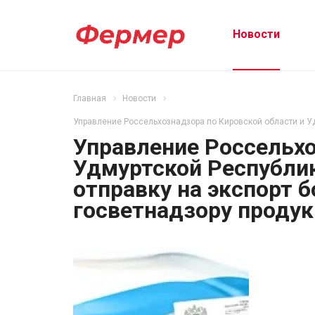
Новости
Главная
Новости
Управление Россельхознадзора по Кировской области и Уд
Управление Россельхо
Удмуртской Республик
отправку на экспорт 
госветнадзору проду