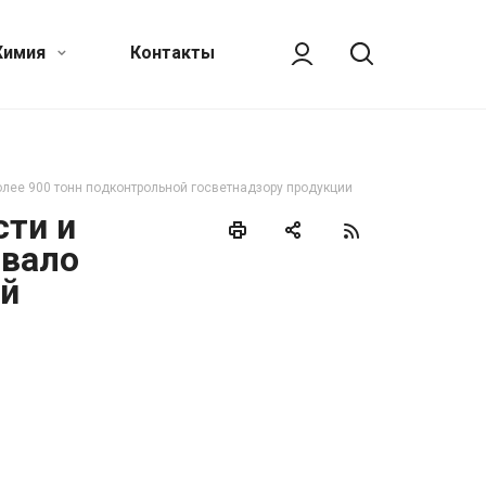
Химия
Контакты
олее 900 тонн подконтрольной госветнадзору продукции
сти и
овало
ой