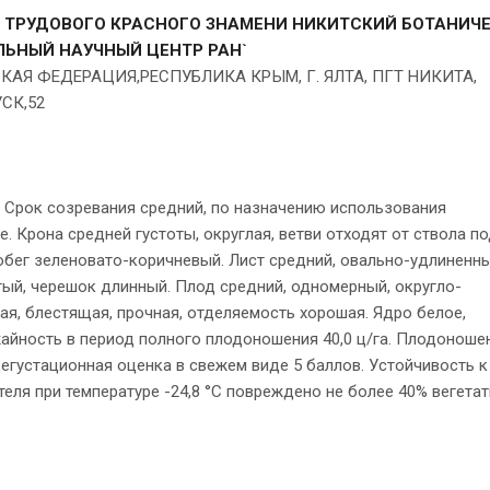
А ТРУДОВОГО КРАСНОГО ЗНАМЕНИ НИКИТСКИЙ БОТАНИЧ
ЬНЫЙ НАУЧНЫЙ ЦЕНТР РАН`
СКАЯ ФЕДЕРАЦИЯ,РЕСПУБЛИКА КРЫМ, Г. ЯЛТА, ПГТ НИКИТА,
СК,52
 Срок созревания средний, по назначению использования
 Крона средней густоты, округлая, ветви отходят от ствола п
Побег зеленовато-коричневый. Лист средний, овально-удлиненны
тый, черешок длинный. Плод средний, одномерный, округло-
дкая, блестящая, прочная, отделяемость хорошая. Ядро белое,
ожайность в период полного плодоношения 40,0 ц/га. Плодоноше
Дегустационная оценка в свежем виде 5 баллов. Устойчивость к
ля при температуре -24,8 °С повреждено не более 40% вегета