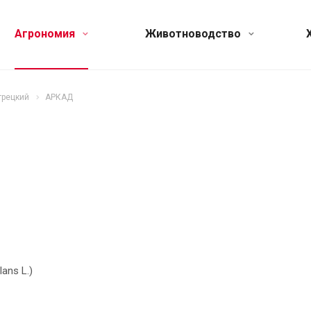
Агрономия
Животноводство
грецкий
АРКАД
ans L.)