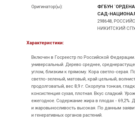
Оригинатор(ы):
ФГБУН `ОРДЕН
САД-НАЦИОНАЛ
298648, РОССИЙ
НИКИТСКИЙ СПУ
Характеристики:
Включен в Госреестр по Российской Федерации.
универсальный. Дерево среднее, среднерастущее.
углом, близким к прямому. Кора светло-серая. 
светло-зеленый, матовый, край цельный, волнис
продолговатый, вес 8,9 г. Скорлупа тонкая, гла
консистенция сухая, плотная. Вкус сладкий. Ур
ежегодное. Содержание жира в плодах - 69,2%. 
и жаровыносливость высокая. По данным заявите
и генеративных органов растений.