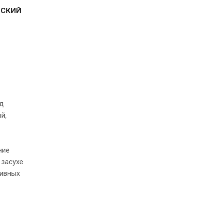
ЕСКИЙ
од
й,
ние
 засухе
тивных