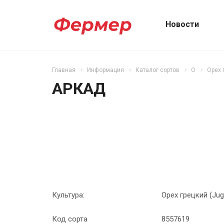
Новости
Главная
Информация
Каталог сортов
О
Орех 
АРКАД
Культура:
Орех грецкий (Jugl
Код сорта
8557619